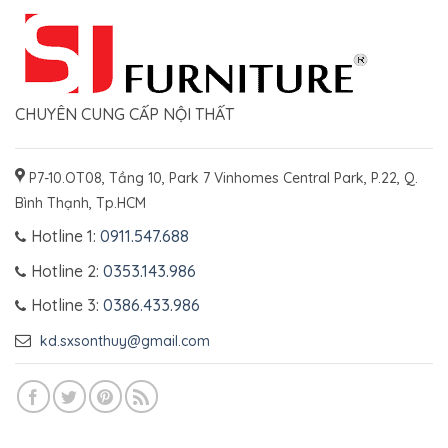
CHUYÊN CUNG CẤP NỘI THẤT
P7-10.OT08, Tầng 10, Park 7 Vinhomes Central Park, P.22, Q.
Bình Thạnh, Tp.HCM
Hotline 1:
0911.547.688
Hotline 2:
0353.143.986
Hotline 3:
0386.433.986
kd.sxsonthuy@gmail.com