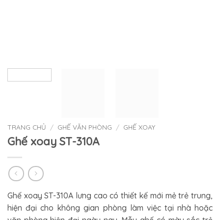
TRANG CHỦ
/
GHẾ VĂN PHÒNG
/
GHẾ XOAY
Ghế xoay ST-310A
Ghế xoay ST-310A lưng cao có thiết kế mới mẻ trẻ trung,
hiện đại cho không gian phòng làm việc tại nhà hoặc
văn phòng hiện đại ngày nay. Mẫu ghế có màu sắc trẻ