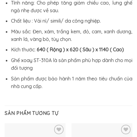
Tính năng: Cho phép tăng giảm chiều cao, lưng ghế
ngả nhẹ được về sau.
Chất liệu : Vải nỉ/ simili/ da công nghiệp.
Màu sắc: Đen, xám, trắng kem, đỏ, cam, xanh dương,
xanh lá, vàng bò, tùy chọn.
Kích thước:
640 ( Rộng ) x 620 ( Sâu ) x 1140 ( Cao)
Ghế xoay ST-310A là sản phẩm phù hợp dành cho mọi
đối tượng
Sản phẩm được bảo hành 1 năm theo tiêu chuẩn của
nhà cung cấp.
SẢN PHẨM TƯƠNG TỰ