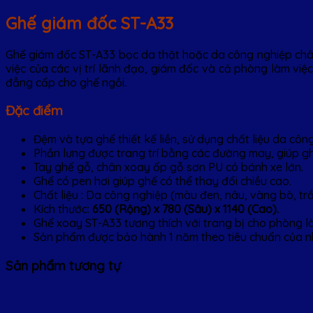
Ghế giám đốc ST-A33
Ghế giám đốc ST-A33 bọc da thật hoặc da công nghiệp châ
việc của các vị trí lãnh đạo, giám đốc và cả phòng làm việ
đẳng cấp cho ghế ngồi
.
Đặc điểm
Đệm và tựa ghế thiết kế liền, sử dụng chất liệu da cô
Phần lưng được trang trí bằng các đường may, giúp gh
Tay ghế gỗ, chân xoay ốp gỗ sơn PU có bánh xe lớn.
Ghế có pen hơi giúp ghế có thể thay đổi chiều cao.
Chất liệu : Da công nghiệp (màu đen, nâu, vàng bò, tr
Kích thước:
650 (Rộng) x 780 (Sâu) x 1140 (Cao).
Ghế xoay ST-A33 tương thích với trang bị cho phòng l
Sản phẩm được bảo hành 1 năm theo tiêu chuẩn của n
Sản phẩm tương tự