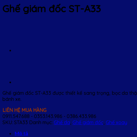
Ghế giám đốc ST-A33
Ghế giám đốc ST-A33 được thiết kế sang trọng, bọc da thậ
bánh xe.
LIÊN HỆ MUA HÀNG
0911.547.688 - 0353.143.986 - 0386.433.986
SKU:
STA33
Danh mục:
Ghế da
,
Ghế giám đốc
,
Ghế xoay
Mô tả