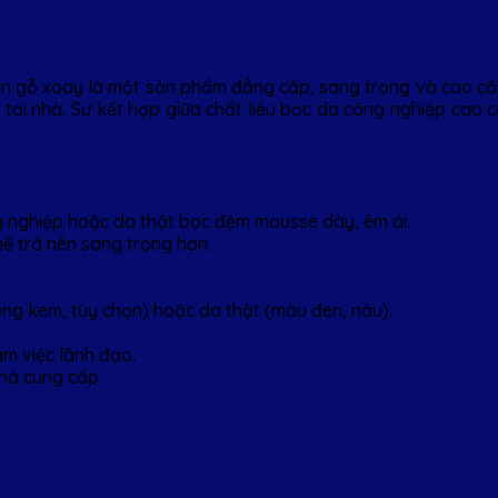
n gỗ xoay là một sản phẩm đẳng cấp, sang trọng và cao cấp,
c tại nhà. Sự kết hợp giữa chất liệu bọc da công nghiệp cao 
ng nghiệp hoặc da thật bọc đệm mousse dày, êm ái.
ế trở nên sang trọng hơn.
ắng kem, tùy chọn) hoặc da thật (màu đen, nâu).
àm việc lãnh đạo.
hà cung cấp.