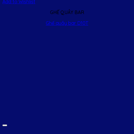
Add to Wishlist
GHẾ QUẦY BAR
Ghế quầy bar D10T