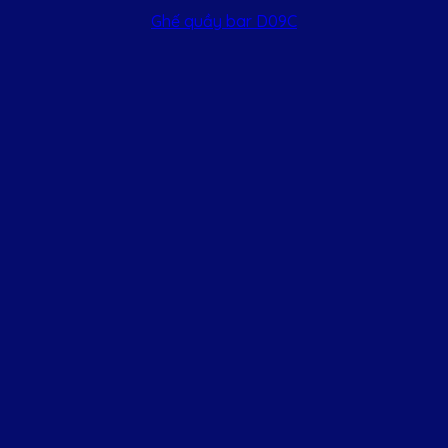
Ghế quầy bar D09C