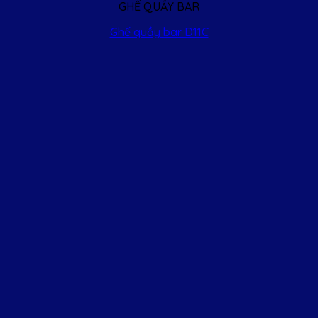
GHẾ QUẦY BAR
Ghế quầy bar D11C