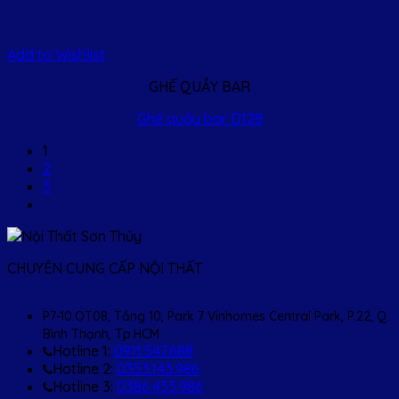
Add to Wishlist
GHẾ QUẦY BAR
Ghế quầy bar D128
1
2
3
CHUYÊN CUNG CẤP NỘI THẤT
P7-10.OT08, Tầng 10, Park 7 Vinhomes Central Park, P.22, Q.
Bình Thạnh, Tp.HCM
Hotline 1:
0911.547.688
Hotline 2:
0353.143.986
Hotline 3:
0386.433.986