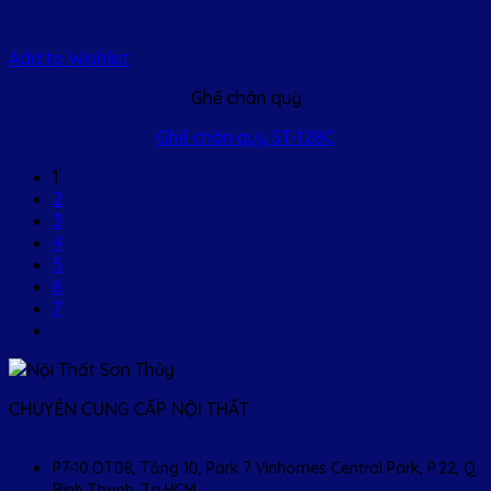
Add to Wishlist
Ghế chân quỳ
Ghế chân quỳ ST-128C
1
2
3
4
5
6
7
CHUYÊN CUNG CẤP NỘI THẤT
P7-10.OT08, Tầng 10, Park 7 Vinhomes Central Park, P.22, Q.
Bình Thạnh, Tp.HCM