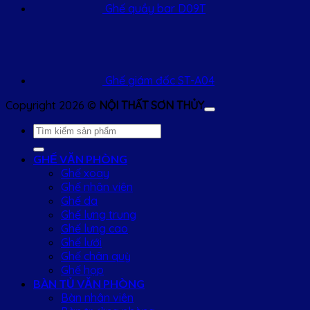
Ghế quầy bar D09T
Ghế giám đốc ST-A04
Copyright 2026 ©
NỘI THẤT SƠN THỦY
Tìm
kiếm:
GHẾ VĂN PHÒNG
Ghế xoay
Ghế nhân viên
Ghế da
Ghế lưng trung
Ghế lưng cao
Ghế lưới
Ghế chân quỳ
Ghế họp
BÀN TỦ VĂN PHÒNG
Bàn nhân viên