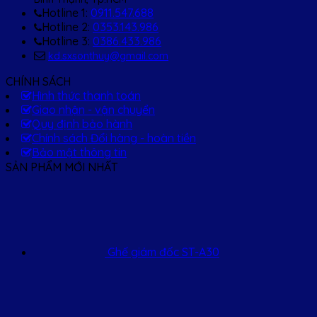
Hotline 1:
0911.547.688
Hotline 2:
0353.143.986
Hotline 3:
0386.433.986
kd.sxsonthuy@gmail.com
CHÍNH SÁCH
Hình thức thanh toán
Giao nhận - vận chuyển
Quy định bảo hành
Chính sách Đổi hàng - hoàn tiền
Bảo mật thông tin
SẢN PHẨM MỚI NHẤT
Ghế giám đốc ST-A30